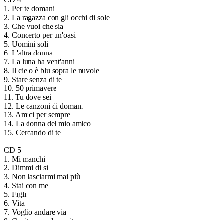
1. Per te domani
2. La ragazza con gli occhi di sole
3. Che vuoi che sia
4. Concerto per un'oasi
5. Uomini soli
6. L'altra donna
7. La luna ha vent'anni
8. Il cielo è blu sopra le nuvole
9. Stare senza di te
10. 50 primavere
11. Tu dove sei
12. Le canzoni di domani
13. Amici per sempre
14. La donna del mio amico
15. Cercando di te
CD 5
1. Mi manchi
2. Dimmi di sì
3. Non lasciarmi mai più
4. Stai con me
5. Figli
6. Vita
7. Voglio andare via