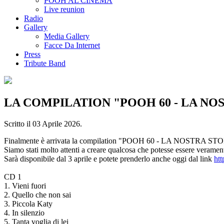
POOH AL CINEMA
Live reunion
Radio
Gallery
Media Gallery
Facce Da Internet
Press
Tribute Band
LA COMPILATION "POOH 60 - LA NO
Scritto il
03 Aprile 2026
.
Finalmente è arrivata la compilation "POOH 60 - LA NOSTRA ST
Siamo stati molto attenti a creare qualcosa che potesse essere verament
Sarà disponibile dal 3 aprile e potete prenderlo anche oggi dal link
htt
CD 1
1. Vieni fuori
2. Quello che non sai
3. Piccola Katy
4. In silenzio
5. Tanta voglia di lei