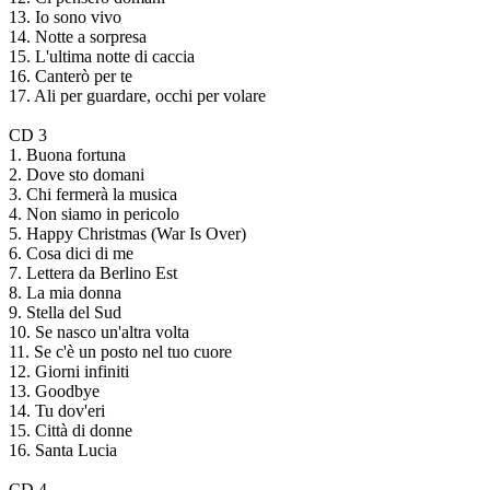
13. Io sono vivo
14. Notte a sorpresa
15. L'ultima notte di caccia
16. Canterò per te
17. Ali per guardare, occhi per volare
CD 3
1. Buona fortuna
2. Dove sto domani
3. Chi fermerà la musica
4. Non siamo in pericolo
5. Happy Christmas (War Is Over)
6. Cosa dici di me
7. Lettera da Berlino Est
8. La mia donna
9. Stella del Sud
10. Se nasco un'altra volta
11. Se c'è un posto nel tuo cuore
12. Giorni infiniti
13. Goodbye
14. Tu dov'eri
15. Città di donne
16. Santa Lucia
CD 4