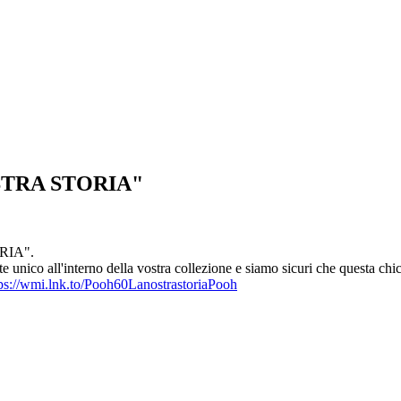
STRA STORIA"
ORIA".
e unico all'interno della vostra collezione e siamo sicuri che questa chi
ps://wmi.lnk.to/Pooh60LanostrastoriaPooh