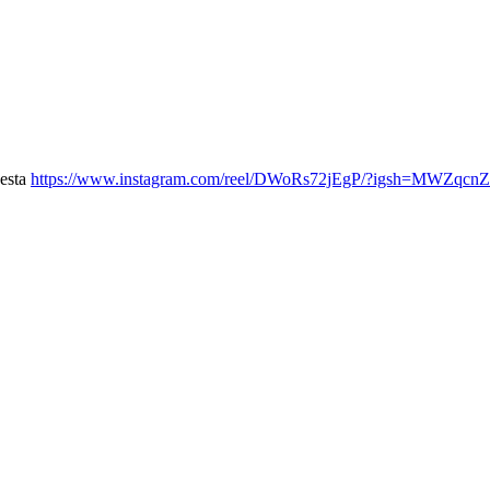
uesta
https://www.instagram.com/reel/DWoRs72jEgP/?igsh=MWZqc