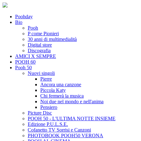
Poohday
Bio
Pooh
P come Pionieri
30 anni di multimedialità
Digital store
Discografia
AMICI X SEMPRE
POOH 60
Pooh 50
Nuovi singoli
Pierre
Ancora una canzone
Piccola Katy
Chi fermerà la musica
Noi due nel mondo e nell'anima
Pensiero
Picture Disc
POOH 50 - L'ULTIMA NOTTE INSIEME
Edizione P.U.L.S.E.
Cofanetto TV Sorrisi e Canzoni
PHOTOBOOK POOH50 VERONA