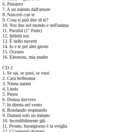
6. Pensiero
7. A un minuto dall'amore
8. Nascerò con te
9. Cosa si può dire di te?
10. Noi due nel mondo e nell'anima
11. Parsifal (1° Parte)
12. Infiniti noi
13. È bello riaverti
14. Io e te per altri giorni
15. Oceano
16. Eleonora, mia madre
CD 2
1. Se sai, se puoi, se vuoi
2. Cara bellissima
3. Ninna nanna
4. Linda
5. Pierre
6. Donna davvero
7. In diretta nel vento
8. Rotolando respirando
9. Dammi solo un minuto
10. Incredibilmente giù
11. Pronto, buongiorno è la sveglia
12. Ci penserò domani