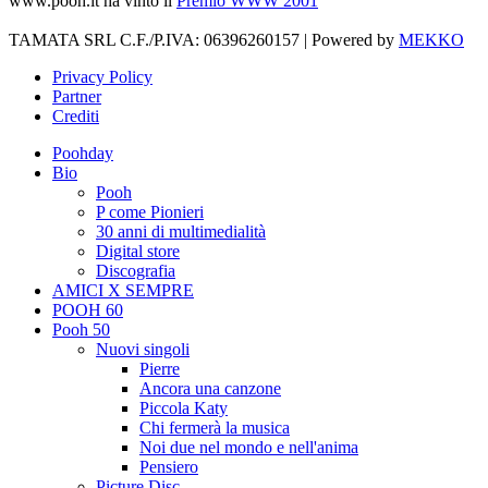
www.pooh.it ha vinto il
Premio WWW 2001
TAMATA SRL C.F./P.IVA: 06396260157 | Powered by
MEKKO
Privacy Policy
Partner
Crediti
Poohday
Bio
Pooh
P come Pionieri
30 anni di multimedialità
Digital store
Discografia
AMICI X SEMPRE
POOH 60
Pooh 50
Nuovi singoli
Pierre
Ancora una canzone
Piccola Katy
Chi fermerà la musica
Noi due nel mondo e nell'anima
Pensiero
Picture Disc