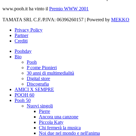
www.pooh.it ha vinto il
Premio WWW 2001
TAMATA SRL C.F./P.IVA: 06396260157 | Powered by
MEKKO
Privacy Policy
Partner
Crediti
Poohday
Bio
Pooh
P come Pionieri
30 anni di multimedialità
Digital store
Discografia
AMICI X SEMPRE
POOH 60
Pooh 50
Nuovi singoli
Pierre
Ancora una canzone
Piccola Katy
Chi fermerà la musica
Noi due nel mondo e nell'anima