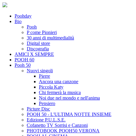
Poohday
Bio
Pooh
P come Pionieri
30 anni di multimedialità
Digital store
Discografia
AMICI X SEMPRE
POOH 60
Pooh 50
Nuovi singoli
Pierre
Ancora una canzone
Piccola Katy
Chi fermerà la musica
Noi due nel mondo e nell'anima
Pensiero
Picture Disc
POOH 50 - L'ULTIMA NOTTE INSIEME
Edizione P.U.L.S.E.
Cofanetto TV Sorrisi e Canzoni
PHOTOBOOK POOH50 VERONA