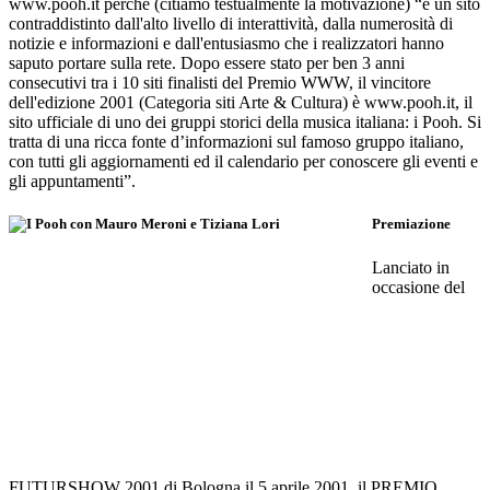
www.pooh.it perché (citiamo testualmente la motivazione) “è un sito
contraddistinto dall'alto livello di interattività, dalla numerosità di
notizie e informazioni e dall'entusiasmo che i realizzatori hanno
saputo portare sulla rete. Dopo essere stato per ben 3 anni
consecutivi tra i 10 siti finalisti del Premio WWW, il vincitore
dell'edizione 2001 (Categoria siti Arte & Cultura) è www.pooh.it, il
sito ufficiale di uno dei gruppi storici della musica italiana: i Pooh. Si
tratta di una ricca fonte d’informazioni sul famoso gruppo italiano,
con tutti gli aggiornamenti ed il calendario per conoscere gli eventi e
gli appuntamenti”.
Premiazione
Lanciato in
occasione del
FUTURSHOW 2001 di Bologna il 5 aprile 2001, il PREMIO