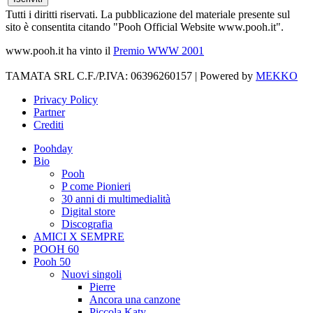
Tutti i diritti riservati. La pubblicazione del materiale presente sul
sito è consentita citando "Pooh Official Website www.pooh.it".
www.pooh.it ha vinto il
Premio WWW 2001
TAMATA SRL C.F./P.IVA: 06396260157 | Powered by
MEKKO
Privacy Policy
Partner
Crediti
Poohday
Bio
Pooh
P come Pionieri
30 anni di multimedialità
Digital store
Discografia
AMICI X SEMPRE
POOH 60
Pooh 50
Nuovi singoli
Pierre
Ancora una canzone
Piccola Katy