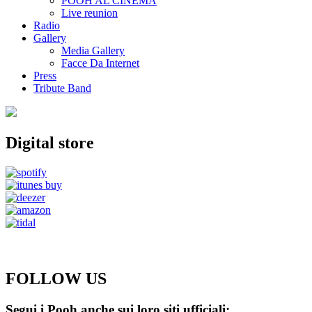
POOH AL CINEMA
Live reunion
Radio
Gallery
Media Gallery
Facce Da Internet
Press
Tribute Band
Digital store
FOLLOW US
Segui i Pooh anche sui loro siti ufficiali: