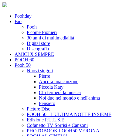
Poohday
Bio
Pooh
P come Pionieri
30 anni di multimedialità
Digital store
Discografia
AMICI X SEMPRE
POOH 60
Pooh 50
Nuovi singoli
Pierre
Ancora una canzone
Piccola Katy
Chi fermerà la musica
Noi due nel mondo e nell'anima
Pensiero
Picture Disc
POOH 50 - L'ULTIMA NOTTE INSIEME
Edizione P.U.L.S.E.
Cofanetto TV Sorrisi e Canzoni
PHOTOBOOK POOH50 VERONA