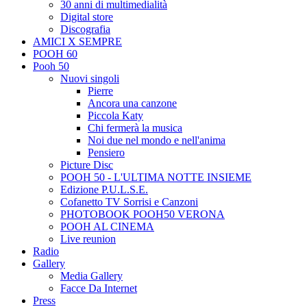
30 anni di multimedialità
Digital store
Discografia
AMICI X SEMPRE
POOH 60
Pooh 50
Nuovi singoli
Pierre
Ancora una canzone
Piccola Katy
Chi fermerà la musica
Noi due nel mondo e nell'anima
Pensiero
Picture Disc
POOH 50 - L'ULTIMA NOTTE INSIEME
Edizione P.U.L.S.E.
Cofanetto TV Sorrisi e Canzoni
PHOTOBOOK POOH50 VERONA
POOH AL CINEMA
Live reunion
Radio
Gallery
Media Gallery
Facce Da Internet
Press