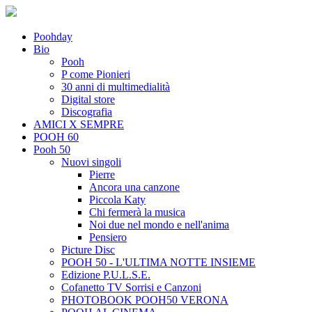
Poohday
Bio
Pooh
P come Pionieri
30 anni di multimedialità
Digital store
Discografia
AMICI X SEMPRE
POOH 60
Pooh 50
Nuovi singoli
Pierre
Ancora una canzone
Piccola Katy
Chi fermerà la musica
Noi due nel mondo e nell'anima
Pensiero
Picture Disc
POOH 50 - L'ULTIMA NOTTE INSIEME
Edizione P.U.L.S.E.
Cofanetto TV Sorrisi e Canzoni
PHOTOBOOK POOH50 VERONA