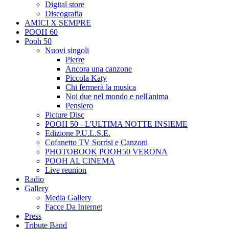
Digital store
Discografia
AMICI X SEMPRE
POOH 60
Pooh 50
Nuovi singoli
Pierre
Ancora una canzone
Piccola Katy
Chi fermerà la musica
Noi due nel mondo e nell'anima
Pensiero
Picture Disc
POOH 50 - L'ULTIMA NOTTE INSIEME
Edizione P.U.L.S.E.
Cofanetto TV Sorrisi e Canzoni
PHOTOBOOK POOH50 VERONA
POOH AL CINEMA
Live reunion
Radio
Gallery
Media Gallery
Facce Da Internet
Press
Tribute Band