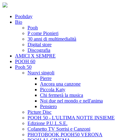
Poohday
Bio
Pooh
P come Pionieri
30 anni di multimedialità
Digital store
Discografia
AMICI X SEMPRE
POOH 60
Pooh 50
Nuovi singoli
Pierre
Ancora una canzone
Piccola Katy
Chi fermerà la musica
Noi due nel mondo e nell'anima
Pensiero
Picture Disc
POOH 50 - L'ULTIMA NOTTE INSIEME
Edizione P.U.L.S.E.
Cofanetto TV Sorrisi e Canzoni
PHOTOBOOK POOH50 VERONA