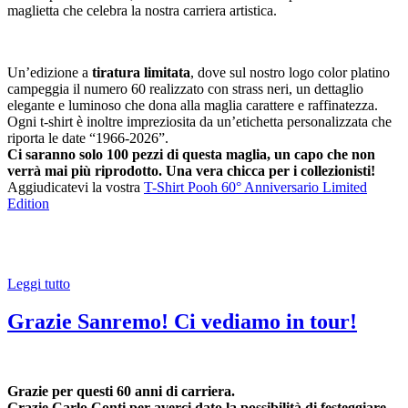
maglietta che celebra la nostra carriera artistica.
Un’edizione a
tiratura limitata
, dove sul nostro logo color platino
campeggia il numero 60 realizzato con strass neri, un dettaglio
elegante e luminoso che dona alla maglia carattere e raffinatezza.
Ogni t-shirt è inoltre impreziosita da un’etichetta personalizzata che
riporta le date “1966-2026”.
Ci saranno solo 100 pezzi di questa maglia, un capo che non
verrà mai più riprodotto. Una vera chicca per i collezionisti!
Aggiudicatevi la vostra
T-Shirt Pooh 60° Anniversario Limited
Edition
Leggi tutto
Grazie Sanremo! Ci vediamo in tour!
Grazie per questi 60 anni di carriera.
Grazie Carlo Conti per averci dato la possibilità di festeggiare