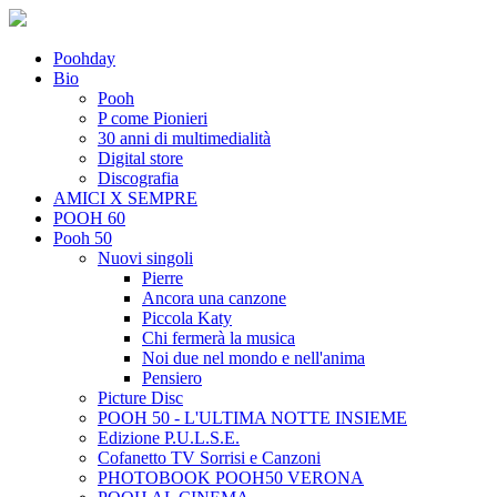
Poohday
Bio
Pooh
P come Pionieri
30 anni di multimedialità
Digital store
Discografia
AMICI X SEMPRE
POOH 60
Pooh 50
Nuovi singoli
Pierre
Ancora una canzone
Piccola Katy
Chi fermerà la musica
Noi due nel mondo e nell'anima
Pensiero
Picture Disc
POOH 50 - L'ULTIMA NOTTE INSIEME
Edizione P.U.L.S.E.
Cofanetto TV Sorrisi e Canzoni
PHOTOBOOK POOH50 VERONA