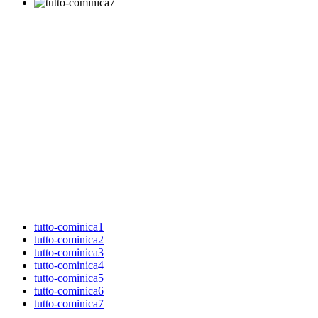
tutto-cominica1
tutto-cominica2
tutto-cominica3
tutto-cominica4
tutto-cominica5
tutto-cominica6
tutto-cominica7