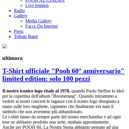
POOH AL CINEMA
Live reunion
Radio
Gallery
Media Gallery
Facce Da Internet
Press
Tribute Band
ultimora
T-Shirt ufficiale "Pooh 60° anniversario"
limited edition: solo 100 pezzi
Il nostro iconico logo risale al 1978
, quando Paolo Steffan lo ideò
per la copertina dell'album "Boomerang". Quando iniziammo a
vedere ai nostri concerti le ragazze con il nostro logo disegnato a
mano sulle loro magliette, capimmo che finalmente era nato il
simbolo che non avremmo più abbandonato.
Le t-shirt fanno da sempre parte del nostro merchandise e ad ogni
tour ne abbiamo prodotto una serie, studiata appositamente.
Anche per POOH 60, La Nostra Storia abbiamo pensato ad una