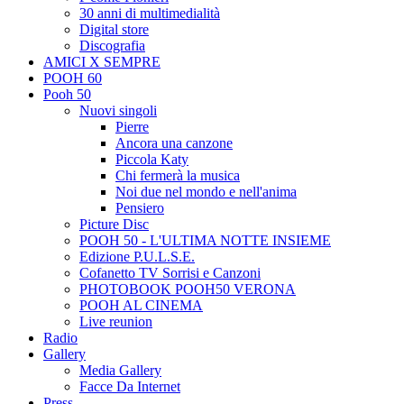
30 anni di multimedialità
Digital store
Discografia
AMICI X SEMPRE
POOH 60
Pooh 50
Nuovi singoli
Pierre
Ancora una canzone
Piccola Katy
Chi fermerà la musica
Noi due nel mondo e nell'anima
Pensiero
Picture Disc
POOH 50 - L'ULTIMA NOTTE INSIEME
Edizione P.U.L.S.E.
Cofanetto TV Sorrisi e Canzoni
PHOTOBOOK POOH50 VERONA
POOH AL CINEMA
Live reunion
Radio
Gallery
Media Gallery
Facce Da Internet
Press