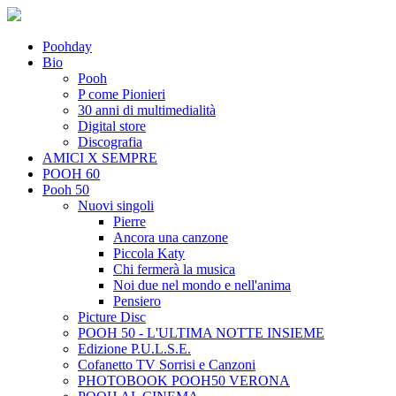
Poohday
Bio
Pooh
P come Pionieri
30 anni di multimedialità
Digital store
Discografia
AMICI X SEMPRE
POOH 60
Pooh 50
Nuovi singoli
Pierre
Ancora una canzone
Piccola Katy
Chi fermerà la musica
Noi due nel mondo e nell'anima
Pensiero
Picture Disc
POOH 50 - L'ULTIMA NOTTE INSIEME
Edizione P.U.L.S.E.
Cofanetto TV Sorrisi e Canzoni
PHOTOBOOK POOH50 VERONA