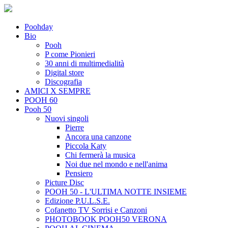
Poohday
Bio
Pooh
P come Pionieri
30 anni di multimedialità
Digital store
Discografia
AMICI X SEMPRE
POOH 60
Pooh 50
Nuovi singoli
Pierre
Ancora una canzone
Piccola Katy
Chi fermerà la musica
Noi due nel mondo e nell'anima
Pensiero
Picture Disc
POOH 50 - L'ULTIMA NOTTE INSIEME
Edizione P.U.L.S.E.
Cofanetto TV Sorrisi e Canzoni
PHOTOBOOK POOH50 VERONA