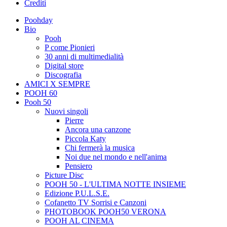
Crediti
Poohday
Bio
Pooh
P come Pionieri
30 anni di multimedialità
Digital store
Discografia
AMICI X SEMPRE
POOH 60
Pooh 50
Nuovi singoli
Pierre
Ancora una canzone
Piccola Katy
Chi fermerà la musica
Noi due nel mondo e nell'anima
Pensiero
Picture Disc
POOH 50 - L'ULTIMA NOTTE INSIEME
Edizione P.U.L.S.E.
Cofanetto TV Sorrisi e Canzoni
PHOTOBOOK POOH50 VERONA
POOH AL CINEMA