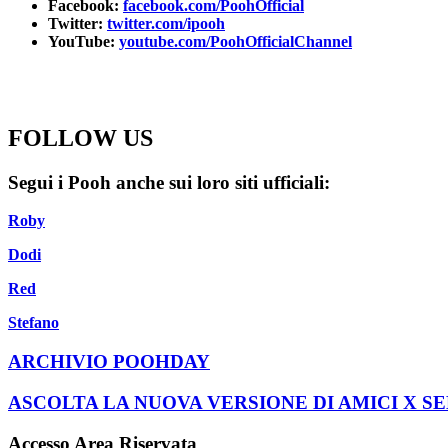
Facebook:
facebook.com/PoohOfficial
Twitter:
twitter.com/ipooh
YouTube:
youtube.com/PoohOfficialChannel
FOLLOW US
Segui i Pooh anche sui loro siti ufficiali:
Roby
Dodi
Red
Stefano
ARCHIVIO POOHDAY
ASCOLTA LA NUOVA VERSIONE DI AMICI X S
Accesso Area Riservata