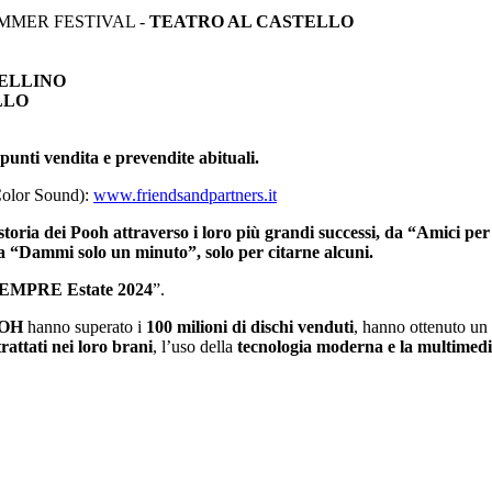
UMMER FESTIVAL -
TEATRO AL CASTELLO
ELLINO
LLO
 punti vendita e prevendite abituali.
 Color Sound):
www.friendsandpartners.it
 storia dei Pooh attraverso i loro più grandi successi, da “Amici pe
a
“Dammi solo un minuto”, solo per citarne alcuni.
EMPRE Estate 2024
”.
OH
hanno superato i
100 milioni di dischi venduti
, hanno ottenuto un
trattati nei loro brani
, l’uso della
tecnologia moderna
e la multimedi