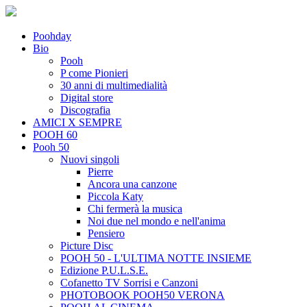
Poohday
Bio
Pooh
P come Pionieri
30 anni di multimedialità
Digital store
Discografia
AMICI X SEMPRE
POOH 60
Pooh 50
Nuovi singoli
Pierre
Ancora una canzone
Piccola Katy
Chi fermerà la musica
Noi due nel mondo e nell'anima
Pensiero
Picture Disc
POOH 50 - L'ULTIMA NOTTE INSIEME
Edizione P.U.L.S.E.
Cofanetto TV Sorrisi e Canzoni
PHOTOBOOK POOH50 VERONA