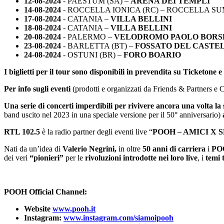
12-08-2024
- PAESTUM (SA) –
ARENA DEI TEMPLI
14-08-2024
- ROCCELLA IONICA (RC) – ROCCELLA S
17-08-2024
- CATANIA –
VILLA BELLINI
18-08-2024
- CATANIA –
VILLA BELLINI
20-08-2024
- PALERMO –
VELODROMO PAOLO BORS
23-08-2024
- BARLETTA (BT) –
FOSSATO DEL CASTE
24-08-2024
- OSTUNI (BR) –
FORO BOARIO
I biglietti per il tour sono disponibili in prevendita su Ticketone
e
Per info sugli eventi
(prodotti e organizzati da Friends & Partners e
Una serie di concerti imperdibili per rivivere ancora una volta la
band uscito nel 2023 in una speciale versione per il 50° anniversario)
RTL 102.5
è la radio partner degli eventi live “
POOH – AMICI X S
Nati da un’idea di
Valerio Negrini,
in oltre
50 anni di carriera
i
PO
dei veri
“pionieri”
per le
rivoluzioni introdotte nei loro live
, i
temi 
POOH Official Channel:
Website
www.pooh.it
Instagram:
www.instagram.com/siamoipooh