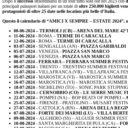
Dopo il
successo
straordinario di un tour tutto sold out nel 2023 con
d
principali palasport italiani per un totale di
oltre 250.000 biglietti
ven
protagonisti di oltre 25 date nelle location più belle d’Italia.
Questo il calendario di “AMICI X SEMPRE – ESTATE 2024”, un ve
08-06-2024
– TERMOLI (CB) –
ARENA DEL MARE 42°1
11-06-2024
- ROMA –
TERME DI CARACALLA
12-06-2024
- ROMA –
TERME DI CARACALLA
03-07-2024
- SENIGALLIA (AN) -
PIAZZA GARIBALDI
05-07-2024
- VENEZIA -
PIAZZA SAN MARCO
06-07-2024
- VENEZIA -
PIAZZA SAN MARCO
08-07-2024
- FERRARA – FERRARA SUMMER FESTIV
09-07-2024
– TRENTO – TRENTINO SUMMER FESTIVAL
12-07-2024
- VILLAFRANCA (VR) – VILLAFRANCA FES
15-07-2024
- MAROSTICA (VI) – MAROSTICA SUMMER 
16-07-2024
- MAROSTICA (VI) – MAROSTICA SUMMER 
18-07-2024
- NICHELINO (TO) – SONIC PARK STUPINIG
19-07-2024
– CERNOBBIO (CO) – LE SERRE MUSIC F
22-07-2024 –
POMPEI (NA) – BOP BEATS OF POMPEI
– 
25-07-2024
– FIRENZE - PRATOLINO – MUSART FESTIV
27-07-2024
- CATTOLICA (RN) –
ARENA DELLA REGI
07-08-2024
- FORTE DEI MARMI (LU) – VILLA BERTE
09-08-2024
– ALGHERO (SS) – ALGUER SUMMER FEST
10-08-2024
- SANTA MARGHERITA DI PULA (CA) –
FO