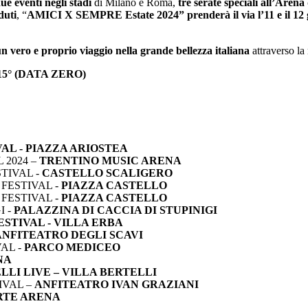
ue eventi negli stadi
di Milano e Roma,
tre serate speciali all’Aren
duti
, “
AMICI X SEMPRE Estate 2024” prenderà il via l’11 e il 12
ro e proprio viaggio nella grande bellezza italiana
attraverso la
5° (DATA ZERO)
AL -
PIAZZA ARIOSTEA
 2024 –
TRENTINO MUSIC ARENA
TIVAL -
CASTELLO SCALIGERO
FESTIVAL -
PIAZZA CASTELLO
FESTIVAL -
PIAZZA CASTELLO
I -
PALAZZINA DI CACCIA DI STUPINIGI
ESTIVAL -
VILLA ERBA
ANFITEATRO DEGLI SCAVI
AL -
PARCO MEDICEO
NA
LLI LIVE –
VILLA BERTELLI
IVAL –
ANFITEATRO IVAN GRAZIANI
RTE ARENA