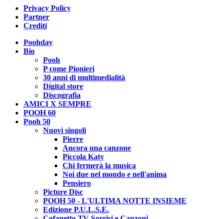
Privacy Policy
Partner
Crediti
Poohday
Bio
Pooh
P come Pionieri
30 anni di multimedialità
Digital store
Discografia
AMICI X SEMPRE
POOH 60
Pooh 50
Nuovi singoli
Pierre
Ancora una canzone
Piccola Katy
Chi fermerà la musica
Noi due nel mondo e nell'anima
Pensiero
Picture Disc
POOH 50 - L'ULTIMA NOTTE INSIEME
Edizione P.U.L.S.E.
Cofanetto TV Sorrisi e Canzoni