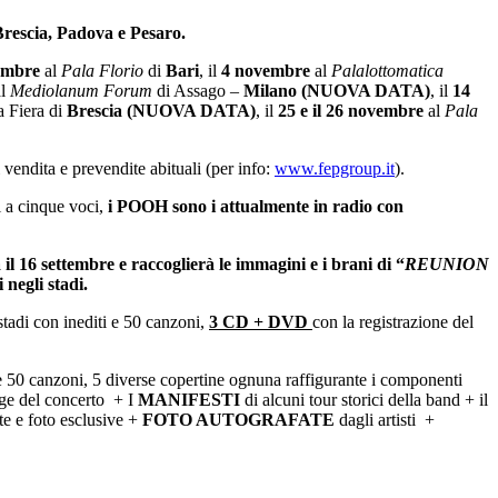
Brescia, Padova e Pesaro.
vembre
al
Pala Florio
di
Bari
, il
4 novembre
al
Palalottomatica
l
Mediolanum Forum
di Assago –
Milano (NUOVA DATA)
, il
14
a Fiera di
Brescia
(NUOVA DATA)
, il
25 e il 26 novembre
al
Pala
 vendita e prevendite abituali (per info:
www.fepgroup.it
).
i a cinque voci,
i POOH sono i attualmente in radio con
il 16 settembre e raccoglierà le immagini e i brani di “
REUNION
 negli stadi.
stadi con inediti e 50 canzoni,
3 CD + DVD
con la registrazione del
 e 50 canzoni, 5 diverse copertine ognuna raffigurante i componenti
age del concerto + I
MANIFESTI
di alcuni tour storici della band + il
ste e foto esclusive +
FOTO AUTOGRAFATE
dagli artisti +