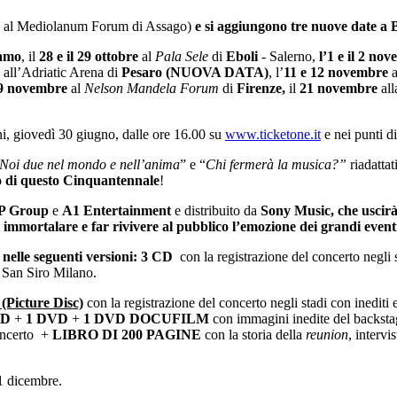
e al Mediolanum Forum di Assago)
e si aggiungono tre nuove date a 
amo
, il
28 e il 29 ottobre
al
Pala Sele
di
Eboli
- Salerno,
l’1 e il 2 no
all’Adriatic Arena di
Pesaro
(NUOVA DATA)
, l’
11 e 12 novembre
a
19 novembre
al
Nelson Mandela Forum
di
Firenze,
il
21 novembre
all
ni, giovedì 30 giugno, dalle ore 16.00 su
www.ticketone.it
e nei punti di
Noi due nel mondo e nell’anima
” e “
Chi fermerà la musica?”
riadattat
o di questo Cinquantennale
!
 Group
e
A1 Entertainment
e distribuito da
Sony Music, che uscirà 
r immortalare e far rivivere al pubblico l’emozione dei grandi eventi
e nelle seguenti versioni: 3 CD
con la registrazione del concerto negli 
i San Siro Milano.
(Picture Disc)
con la registrazione del concerto negli stadi con inediti
CD
+
1 DVD
+
1 DVD DOCUFILM
con immagini inedite del backst
oncerto +
LIBRO DI 200 PAGINE
con la storia della
reunion
, intervi
31 dicembre.