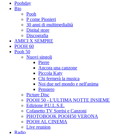
Poohday
Bio
Pooh
P come Pionieri
30 anni di multimedialità
Digital store
Discografia
AMICI X SEMPRE
POOH 60
Pooh 50
Nuovi singoli
Pierre
Ancora una canzone
Piccola Katy
Chi fermerà la musica
Noi due nel mondo e nell'anima
Pensiero
Picture Disc
POOH 50 - L'ULTIMA NOTTE INSIEME
Edizione P.U.L.S.E.
Cofanetto TV Sorrisi e Canzoni
PHOTOBOOK POOH50 VERONA
POOH AL CINEMA
Live reunion
Radio