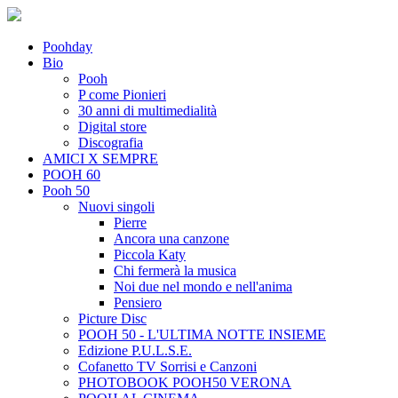
Poohday
Bio
Pooh
P come Pionieri
30 anni di multimedialità
Digital store
Discografia
AMICI X SEMPRE
POOH 60
Pooh 50
Nuovi singoli
Pierre
Ancora una canzone
Piccola Katy
Chi fermerà la musica
Noi due nel mondo e nell'anima
Pensiero
Picture Disc
POOH 50 - L'ULTIMA NOTTE INSIEME
Edizione P.U.L.S.E.
Cofanetto TV Sorrisi e Canzoni
PHOTOBOOK POOH50 VERONA