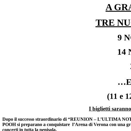
A GR
TRE NU
9 
14
…E
(11 e 
I biglietti sarann
Dopo il successo straordinario di “REUNION – L’ULTIMA NOTTE I
POOH si preparano a conquistare l’Arena di Verona con una grande 
concerti in tutta la penisola.