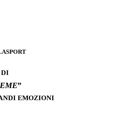
ALASPORT
 DI
IEME
”
RANDI EMOZIONI