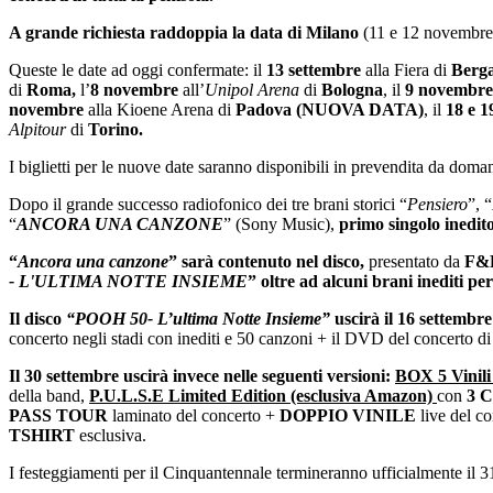
A grande richiesta raddoppia la data di Milano
(11 e 12 novembr
Queste le date ad oggi confermate: il
13 settembre
alla Fiera di
Berg
di
Roma,
l’
8 novembre
all’
Unipol Arena
di
Bologna
, il
9 novembre
novembre
alla Kioene Arena di
Padova
(NUOVA DATA)
, il
18 e 
Alpitour
di
Torino.
I biglietti per le nuove date saranno disponibili in prevendita da doma
Dopo il grande successo radiofonico dei tre brani storici “
Pensiero
”, “
“
ANCORA UNA CANZONE
” (Sony Music),
primo singolo inedit
“
Ancora una canzone
” sarà contenuto nel disco,
presentato da
F&P
- L'ULTIMA NOTTE INSIEME
” oltre ad alcuni brani inediti pe
Il disco
“POOH 50- L’ultima Notte Insieme”
uscirà il 16 settembr
concerto negli stadi con inediti e 50 canzoni + il DVD del concerto d
Il 30 settembre uscirà invece nelle seguenti versioni:
BOX 5 Vinili 
della band,
P.U.L.S.E Limited Edition (esclusiva Amazon)
con
3 
PASS TOUR
laminato del concerto +
DOPPIO VINILE
live del c
TSHIRT
esclusiva.
I festeggiamenti per il Cinquantennale termineranno ufficialmente il 