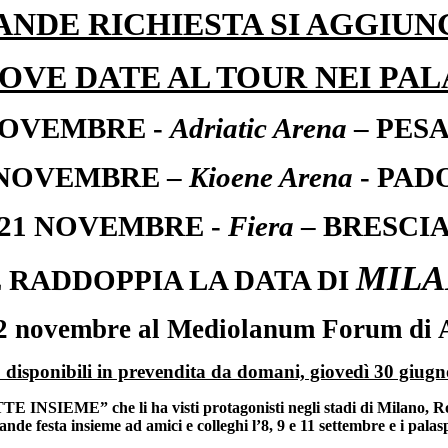
ANDE RICHIESTA SI AGGIU
OVE DATE AL TOUR NEI PA
NOVEMBRE -
Adriatic Arena
– PES
 NOVEMBRE –
Kioene Arena
- PAD
21 NOVEMBRE -
Fiera
– BRESCI
MIL
 RADDOPPIA LA DATA DI
12 novembre al Mediolanum Forum di 
o disponibili in prevendita da domani, giovedì 30 giugno
NSIEME” che li ha visti protagonisti negli stadi di Milano, Rom
festa insieme ad amici e colleghi l’8, 9 e 11 settembre e i palaspo